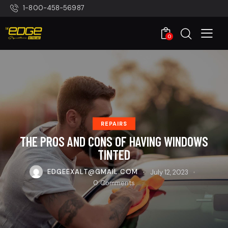
1-800-458-56987
0
REPAIRS
THE PROS AND CONS OF HAVING WINDOWS
TINTED
EDGEEXALT@GMAIL.COM
July 12, 2023
0
Comments